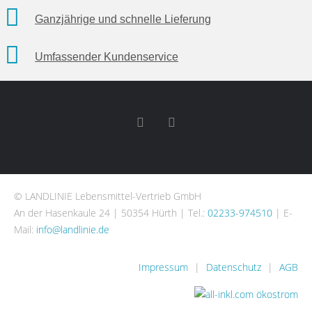
Ganzjährige und schnelle Lieferung
Umfassender Kundenservice
© LANDLINIE Lebensmittel-Vertrieb GmbH
An der Hasenkaule 24 | 50354 Hürth | Tel.:
02233-974510
| E-
Mail:
info@landlinie.de
Impressum
|
Datenschutz
|
AGB