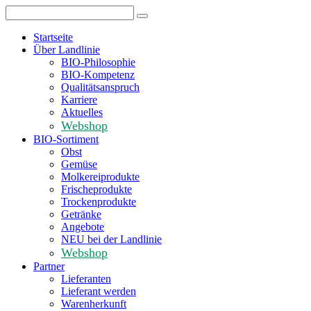
Startseite
Über Landlinie
BIO-Philosophie
BIO-Kompetenz
Qualitätsanspruch
Karriere
Aktuelles
Webshop
BIO-Sortiment
Obst
Gemüse
Molkereiprodukte
Frischeprodukte
Trockenprodukte
Getränke
Angebote
NEU bei der Landlinie
Webshop
Partner
Lieferanten
Lieferant werden
Warenherkunft