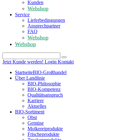
Kunden
Webshop
Service
Lieferbedingungen
Ansprechpartner
FAQ
Webshop
Webshop
Jetzt Kunde werden!
Login
Kontakt
Startseite
BIO-Großhandel
Über Landlinie
BIO-Philosophie
BIO-Kompetenz
Qualitätsanspruch
Karriere
Aktuelles
BIO-Sortiment
Obst
Gemüse
Molkereiprodukte
Frischeprodukte
Trockenprodukte