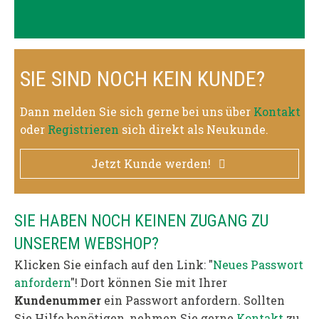
SIE SIND NOCH KEIN KUNDE?
Dann melden Sie sich gerne bei uns über
Kontakt
oder
Registrieren
sich direkt als Neukunde.
Jetzt Kunde werden!
SIE HABEN NOCH KEINEN ZUGANG ZU
UNSEREM WEBSHOP?
Klicken Sie einfach auf den Link: "
Neues Passwort
anfordern
"! Dort können Sie mit Ihrer
Kundenummer
ein Passwort anfordern. Sollten
Sie Hilfe benötigen, nehmen Sie gerne
Kontakt
zu